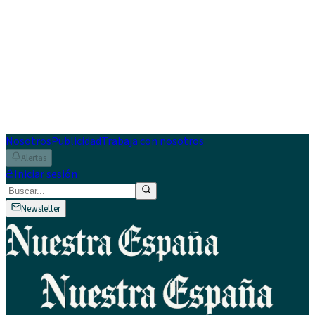
Nosotros
Publicidad
Trabaja con nosotros
Alertas
Iniciar sesión
Newsletter