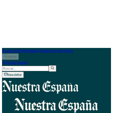
Nosotros
Publicidad
Trabaja con nosotros
Alertas
Iniciar sesión
Newsletter