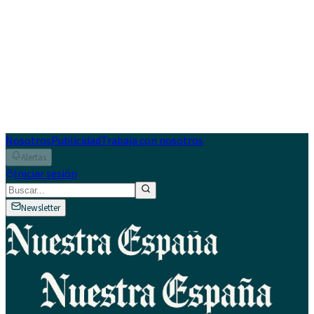
Nosotros
Publicidad
Trabaja con nosotros
Alertas
Iniciar sesión
Newsletter