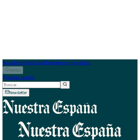
Nosotros
Publicidad
Trabaja con nosotros
Alertas
Iniciar sesión
Newsletter