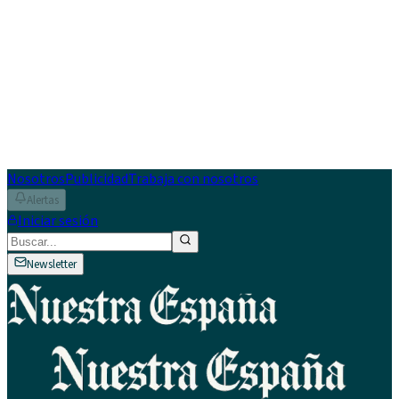
Nosotros
Publicidad
Trabaja con nosotros
Alertas
Iniciar sesión
Newsletter