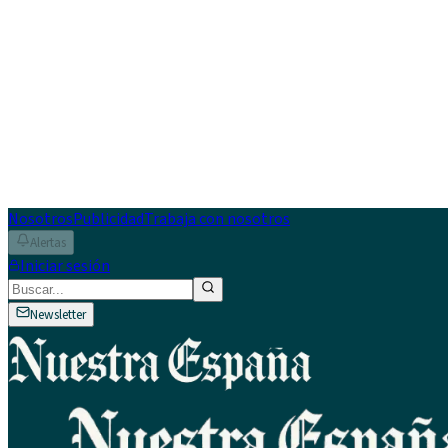
Nosotros
Publicidad
Trabaja con nosotros
Alertas
Iniciar sesión
Newsletter