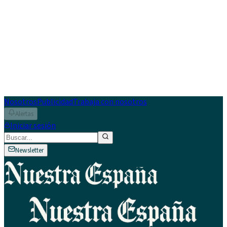
Nosotros
Publicidad
Trabaja con nosotros
Alertas
Iniciar sesión
Newsletter