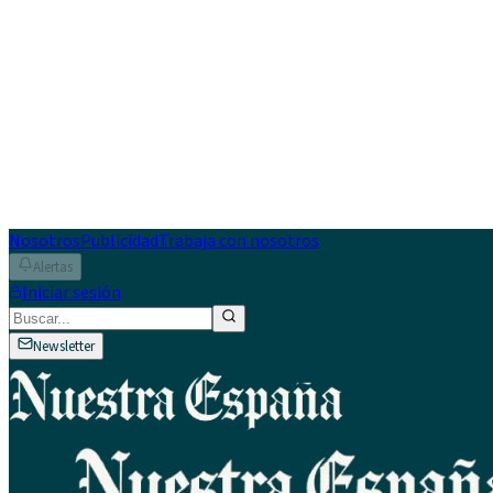
Nosotros
Publicidad
Trabaja con nosotros
Alertas
Iniciar sesión
Newsletter