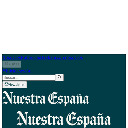
Nosotros
Publicidad
Trabaja con nosotros
Alertas
Iniciar sesión
Newsletter