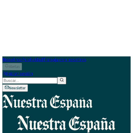
Nosotros
Publicidad
Trabaja con nosotros
Alertas
Iniciar sesión
Newsletter