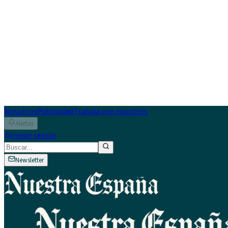
Nosotros
Publicidad
Trabaja con nosotros
Alertas
Iniciar sesión
Newsletter