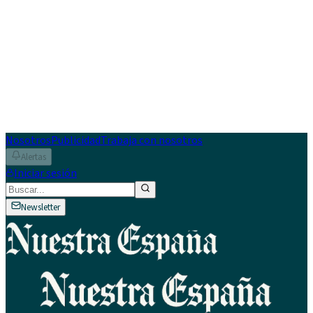
Nosotros
Publicidad
Trabaja con nosotros
Alertas
Iniciar sesión
Newsletter