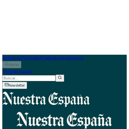
Nosotros
Publicidad
Trabaja con nosotros
Alertas
Iniciar sesión
Newsletter