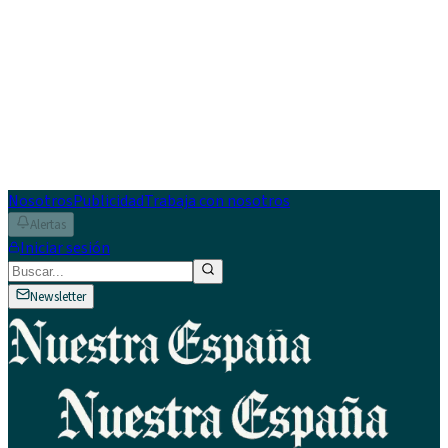
Nosotros
Publicidad
Trabaja con nosotros
Alertas
Iniciar sesión
Newsletter