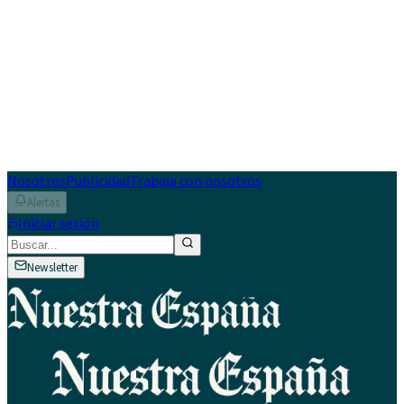
Nosotros
Publicidad
Trabaja con nosotros
Alertas
Iniciar sesión
Newsletter