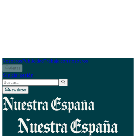
Nosotros
Publicidad
Trabaja con nosotros
Alertas
Iniciar sesión
Newsletter