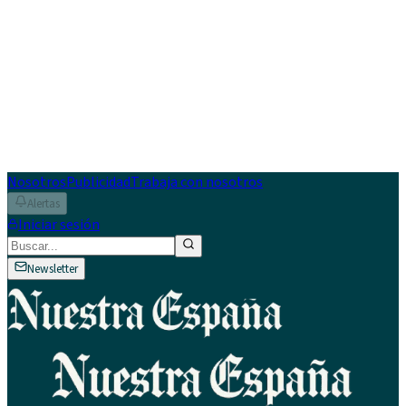
Nosotros
Publicidad
Trabaja con nosotros
Alertas
Iniciar sesión
Newsletter