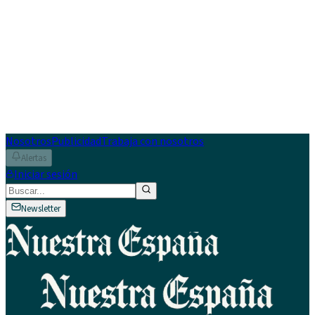
Nosotros
Publicidad
Trabaja con nosotros
Alertas
Iniciar sesión
Newsletter