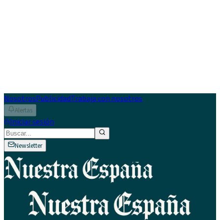
Nosotros
Publicidad
Trabaja con nosotros
Alertas
Iniciar sesión
Newsletter