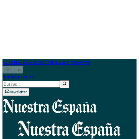
Nosotros
Publicidad
Trabaja con nosotros
Alertas
Iniciar sesión
Newsletter