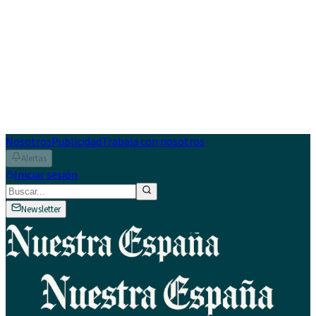
Nosotros
Publicidad
Trabaja con nosotros
Alertas
Iniciar sesión
Newsletter