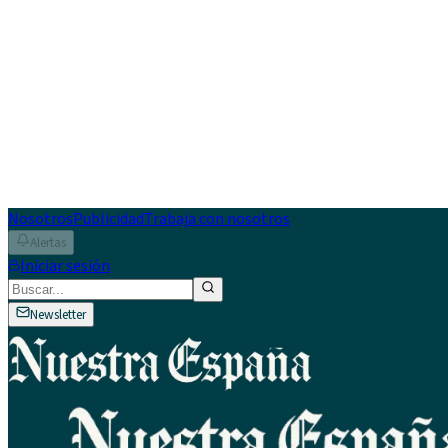
Nosotros
Publicidad
Trabaja con nosotros
Alertas
Iniciar sesión
Newsletter