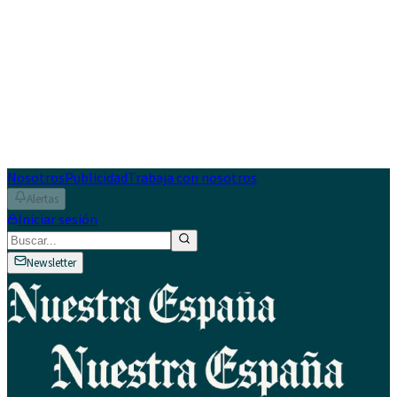
Nosotros
Publicidad
Trabaja con nosotros
Alertas
Iniciar sesión
Newsletter