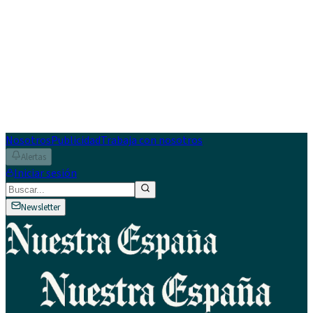
Nosotros
Publicidad
Trabaja con nosotros
Alertas
Iniciar sesión
Newsletter