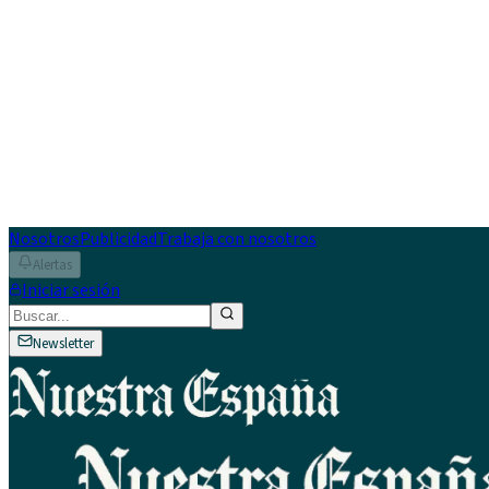
Nosotros
Publicidad
Trabaja con nosotros
Alertas
Iniciar sesión
Newsletter